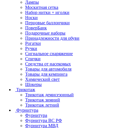
Лампы
Москитная сетка
Набор нитки + иголки
Носки
Перцовые баллончики
ПоверБанк
Подарочные наборы
Принадлежности для обуви
Рогатки
Ручки
Сигнальное снаряжение
Спички
Средства от насекомых
Товары для автомобиля
Товары для кемпинга
Химический свет
Шокеры
Трикотаж
Трикотаж демисезонный
Трикотаж зимний
Трикотаж летний
Фурнитура
Фурнитура
Фурнитура ВС РФ
Фурнитура МВД