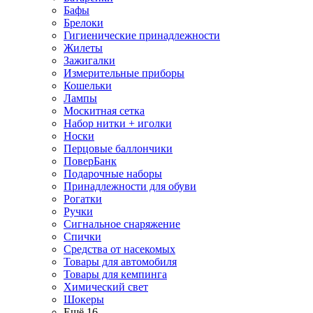
Бафы
Брелоки
Гигиенические принадлежности
Жилеты
Зажигалки
Измерительные приборы
Кошельки
Лампы
Москитная сетка
Набор нитки + иголки
Носки
Перцовые баллончики
ПоверБанк
Подарочные наборы
Принадлежности для обуви
Рогатки
Ручки
Сигнальное снаряжение
Спички
Средства от насекомых
Товары для автомобиля
Товары для кемпинга
Химический свет
Шокеры
Ещё 16