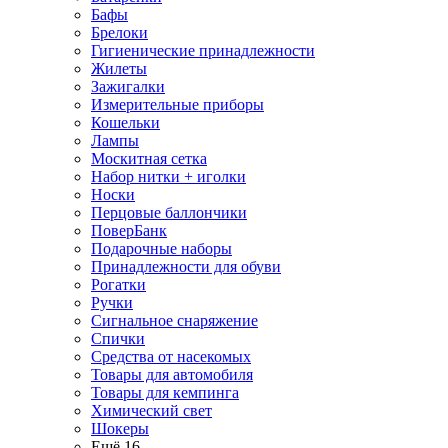
Бафы
Брелоки
Гигиенические принадлежности
Жилеты
Зажигалки
Измерительные приборы
Кошельки
Лампы
Москитная сетка
Набор нитки + иголки
Носки
Перцовые баллончики
ПоверБанк
Подарочные наборы
Принадлежности для обуви
Рогатки
Ручки
Сигнальное снаряжение
Спички
Средства от насекомых
Товары для автомобиля
Товары для кемпинга
Химический свет
Шокеры
Ещё 16