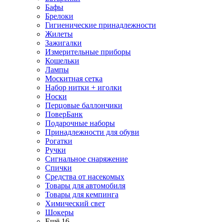
Бафы
Брелоки
Гигиенические принадлежности
Жилеты
Зажигалки
Измерительные приборы
Кошельки
Лампы
Москитная сетка
Набор нитки + иголки
Носки
Перцовые баллончики
ПоверБанк
Подарочные наборы
Принадлежности для обуви
Рогатки
Ручки
Сигнальное снаряжение
Спички
Средства от насекомых
Товары для автомобиля
Товары для кемпинга
Химический свет
Шокеры
Ещё 16