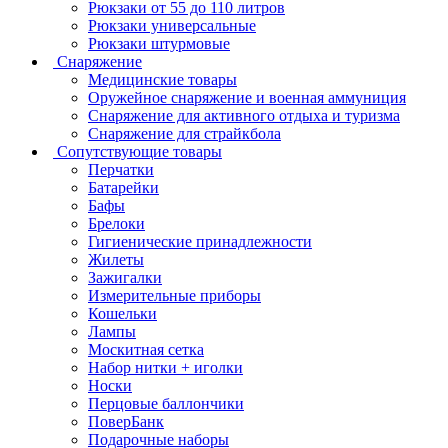
Рюкзаки от 55 до 110 литров
Рюкзаки универсальные
Рюкзаки штурмовые
Снаряжение
Медицинские товары
Оружейное снаряжение и военная аммуниция
Снаряжение для активного отдыха и туризма
Снаряжение для страйкбола
Сопутствующие товары
Перчатки
Батарейки
Бафы
Брелоки
Гигиенические принадлежности
Жилеты
Зажигалки
Измерительные приборы
Кошельки
Лампы
Москитная сетка
Набор нитки + иголки
Носки
Перцовые баллончики
ПоверБанк
Подарочные наборы