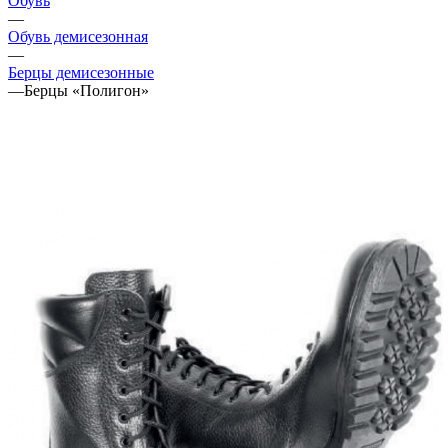
Обувь
—
Обувь демисезонная
—
Берцы демисезонные
—
Берцы «Полигон»