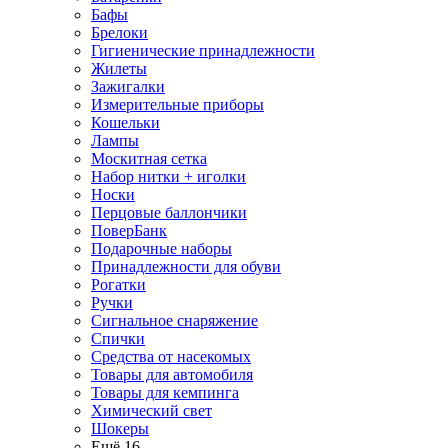
Бафы
Брелоки
Гигиенические принадлежности
Жилеты
Зажигалки
Измерительные приборы
Кошельки
Лампы
Москитная сетка
Набор нитки + иголки
Носки
Перцовые баллончики
ПоверБанк
Подарочные наборы
Принадлежности для обуви
Рогатки
Ручки
Сигнальное снаряжение
Спички
Средства от насекомых
Товары для автомобиля
Товары для кемпинга
Химический свет
Шокеры
Ещё 16