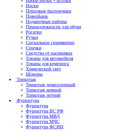
Набор нитки + иголки
Носки
Перцовые баллончики
ПоверБанк
Подарочные наборы
Принадлежности для обуви
Рогатки
Ручки
Сигнальное снаряжение
Спички
Средства от насекомых
Товары для автомобиля
Товары для кемпинга
Химический свет
Шокеры
Трикотаж
Трикотаж демисезонный
Трикотаж зимний
Трикотаж летний
Фурнитура
Фурнитура
Фурнитура ВС РФ
Фурнитура МВД
Фурнитура МЧС
Фурнитура ФСИН