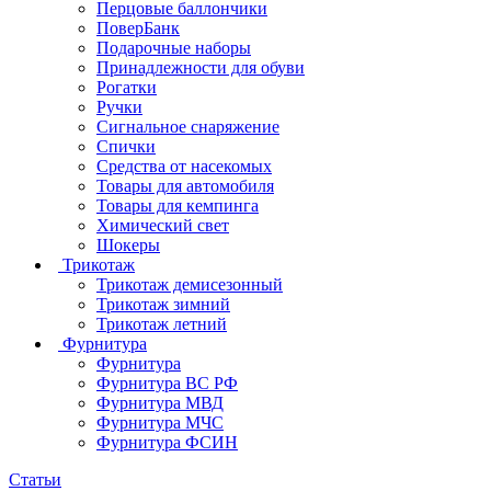
Перцовые баллончики
ПоверБанк
Подарочные наборы
Принадлежности для обуви
Рогатки
Ручки
Сигнальное снаряжение
Спички
Средства от насекомых
Товары для автомобиля
Товары для кемпинга
Химический свет
Шокеры
Трикотаж
Трикотаж демисезонный
Трикотаж зимний
Трикотаж летний
Фурнитура
Фурнитура
Фурнитура ВС РФ
Фурнитура МВД
Фурнитура МЧС
Фурнитура ФСИН
Статьи