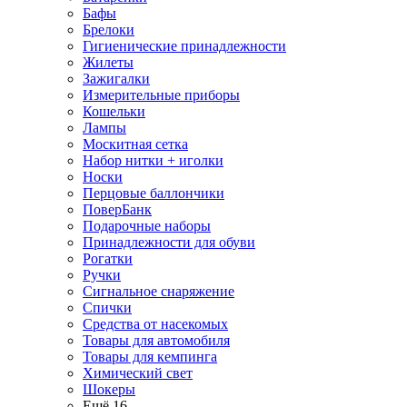
Бафы
Брелоки
Гигиенические принадлежности
Жилеты
Зажигалки
Измерительные приборы
Кошельки
Лампы
Москитная сетка
Набор нитки + иголки
Носки
Перцовые баллончики
ПоверБанк
Подарочные наборы
Принадлежности для обуви
Рогатки
Ручки
Сигнальное снаряжение
Спички
Средства от насекомых
Товары для автомобиля
Товары для кемпинга
Химический свет
Шокеры
Ещё 16