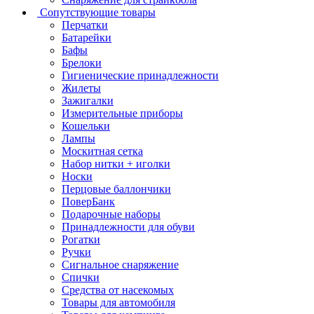
Сопутствующие товары
Перчатки
Батарейки
Бафы
Брелоки
Гигиенические принадлежности
Жилеты
Зажигалки
Измерительные приборы
Кошельки
Лампы
Москитная сетка
Набор нитки + иголки
Носки
Перцовые баллончики
ПоверБанк
Подарочные наборы
Принадлежности для обуви
Рогатки
Ручки
Сигнальное снаряжение
Спички
Средства от насекомых
Товары для автомобиля