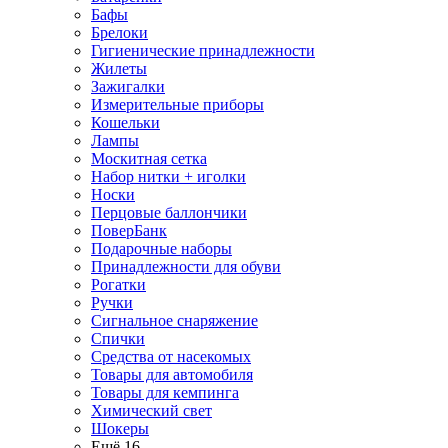
Бафы
Брелоки
Гигиенические принадлежности
Жилеты
Зажигалки
Измерительные приборы
Кошельки
Лампы
Москитная сетка
Набор нитки + иголки
Носки
Перцовые баллончики
ПоверБанк
Подарочные наборы
Принадлежности для обуви
Рогатки
Ручки
Сигнальное снаряжение
Спички
Средства от насекомых
Товары для автомобиля
Товары для кемпинга
Химический свет
Шокеры
Ещё 16