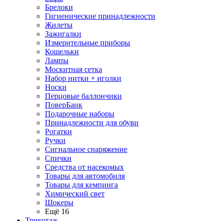
Брелоки
Гигиенические принадлежности
Жилеты
Зажигалки
Измерительные приборы
Кошельки
Лампы
Москитная сетка
Набор нитки + иголки
Носки
Перцовые баллончики
ПоверБанк
Подарочные наборы
Принадлежности для обуви
Рогатки
Ручки
Сигнальное снаряжение
Спички
Средства от насекомых
Товары для автомобиля
Товары для кемпинга
Химический свет
Шокеры
Ещё 16
Трикотаж