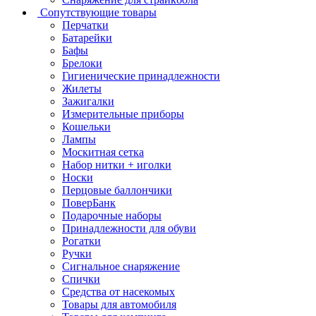
Сопутствующие товары
Перчатки
Батарейки
Бафы
Брелоки
Гигиенические принадлежности
Жилеты
Зажигалки
Измерительные приборы
Кошельки
Лампы
Москитная сетка
Набор нитки + иголки
Носки
Перцовые баллончики
ПоверБанк
Подарочные наборы
Принадлежности для обуви
Рогатки
Ручки
Сигнальное снаряжение
Спички
Средства от насекомых
Товары для автомобиля