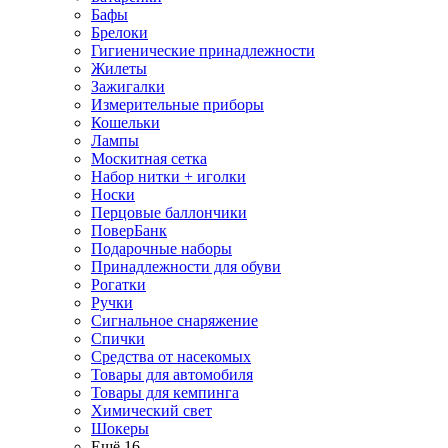
Бафы
Брелоки
Гигиенические принадлежности
Жилеты
Зажигалки
Измерительные приборы
Кошельки
Лампы
Москитная сетка
Набор нитки + иголки
Носки
Перцовые баллончики
ПоверБанк
Подарочные наборы
Принадлежности для обуви
Рогатки
Ручки
Сигнальное снаряжение
Спички
Средства от насекомых
Товары для автомобиля
Товары для кемпинга
Химический свет
Шокеры
Ещё 16