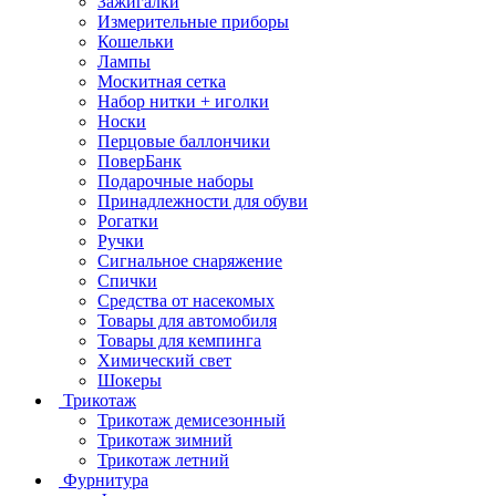
Зажигалки
Измерительные приборы
Кошельки
Лампы
Москитная сетка
Набор нитки + иголки
Носки
Перцовые баллончики
ПоверБанк
Подарочные наборы
Принадлежности для обуви
Рогатки
Ручки
Сигнальное снаряжение
Спички
Средства от насекомых
Товары для автомобиля
Товары для кемпинга
Химический свет
Шокеры
Трикотаж
Трикотаж демисезонный
Трикотаж зимний
Трикотаж летний
Фурнитура