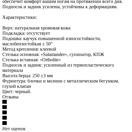
обеспечит комфорт вашим ногам на протяжении всего дня.
Подносок и задник усилены, устойчивы к деформациям.
Характеристики:
Верх: натуральная хромовая кожа
Подкладка: отсутствует
Подошва: каучук повышенной износостойкости,
маслобензостойкая ± 50°
Метод крепления: клеевой
Стелька основная: «Salamander», супинатор, КПЖ
Стелька вставная: «Ortholite»
Подносок и задник: усиленный из термопластического
материала
Высота берца: 250 ±3 мм
Фурнитура: блочки и молнии с металлическим бегунком,
глухой клапан
Цвет: черный.
Отзывы
Нет оценок