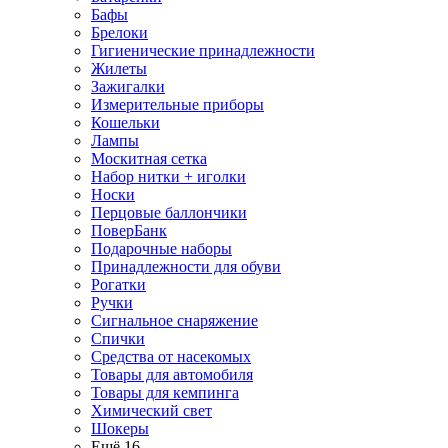
Бафы
Брелоки
Гигиенические принадлежности
Жилеты
Зажигалки
Измерительные приборы
Кошельки
Лампы
Москитная сетка
Набор нитки + иголки
Носки
Перцовые баллончики
ПоверБанк
Подарочные наборы
Принадлежности для обуви
Рогатки
Ручки
Сигнальное снаряжение
Спички
Средства от насекомых
Товары для автомобиля
Товары для кемпинга
Химический свет
Шокеры
Ещё 16