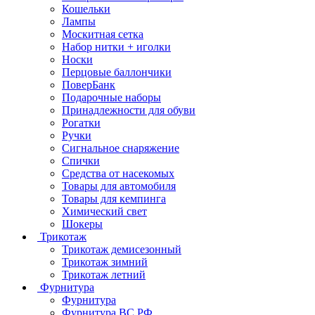
Кошельки
Лампы
Москитная сетка
Набор нитки + иголки
Носки
Перцовые баллончики
ПоверБанк
Подарочные наборы
Принадлежности для обуви
Рогатки
Ручки
Сигнальное снаряжение
Спички
Средства от насекомых
Товары для автомобиля
Товары для кемпинга
Химический свет
Шокеры
Трикотаж
Трикотаж демисезонный
Трикотаж зимний
Трикотаж летний
Фурнитура
Фурнитура
Фурнитура ВС РФ