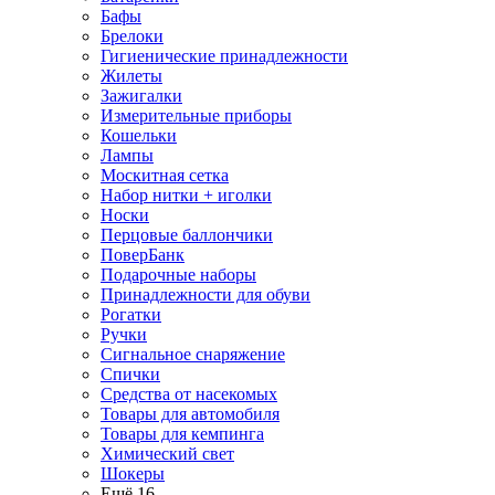
Бафы
Брелоки
Гигиенические принадлежности
Жилеты
Зажигалки
Измерительные приборы
Кошельки
Лампы
Москитная сетка
Набор нитки + иголки
Носки
Перцовые баллончики
ПоверБанк
Подарочные наборы
Принадлежности для обуви
Рогатки
Ручки
Сигнальное снаряжение
Спички
Средства от насекомых
Товары для автомобиля
Товары для кемпинга
Химический свет
Шокеры
Ещё 16