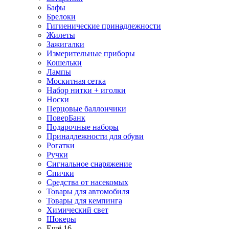
Бафы
Брелоки
Гигиенические принадлежности
Жилеты
Зажигалки
Измерительные приборы
Кошельки
Лампы
Москитная сетка
Набор нитки + иголки
Носки
Перцовые баллончики
ПоверБанк
Подарочные наборы
Принадлежности для обуви
Рогатки
Ручки
Сигнальное снаряжение
Спички
Средства от насекомых
Товары для автомобиля
Товары для кемпинга
Химический свет
Шокеры
Ещё 16