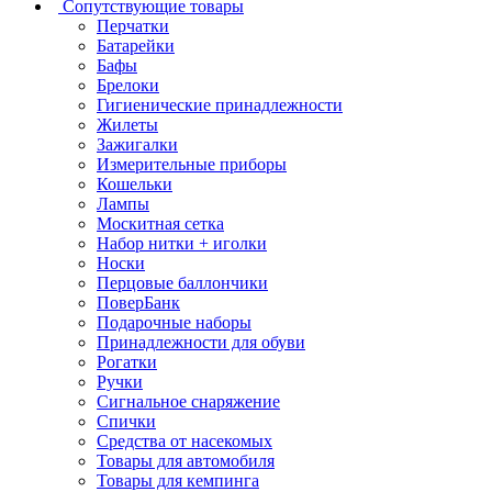
Сопутствующие товары
Перчатки
Батарейки
Бафы
Брелоки
Гигиенические принадлежности
Жилеты
Зажигалки
Измерительные приборы
Кошельки
Лампы
Москитная сетка
Набор нитки + иголки
Носки
Перцовые баллончики
ПоверБанк
Подарочные наборы
Принадлежности для обуви
Рогатки
Ручки
Сигнальное снаряжение
Спички
Средства от насекомых
Товары для автомобиля
Товары для кемпинга