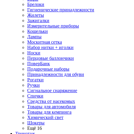
Брелоки
Гигиенические принадлежности
Жилеты
Зажигалки
Измерительные приборы
Кошельки
Лампы
Москитная сетка
Набор нитки + иголки
Носки
Перцовые баллончики
ПоверБанк
Подарочные наборы
Принадлежности для обуви
Рогатки
Ручки
Сигнальное снаряжение
Спички
Средства от насекомых
Товары для автомобиля
Товары для кемпинга
Химический свет
Шокеры
Ещё 16
Трикотаж