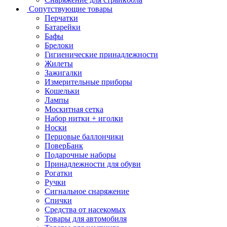
Сопутствующие товары
Перчатки
Батарейки
Бафы
Брелоки
Гигиенические принадлежности
Жилеты
Зажигалки
Измерительные приборы
Кошельки
Лампы
Москитная сетка
Набор нитки + иголки
Носки
Перцовые баллончики
ПоверБанк
Подарочные наборы
Принадлежности для обуви
Рогатки
Ручки
Сигнальное снаряжение
Спички
Средства от насекомых
Товары для автомобиля