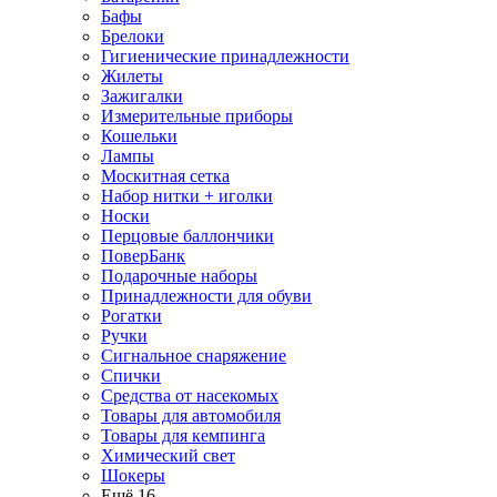
Бафы
Брелоки
Гигиенические принадлежности
Жилеты
Зажигалки
Измерительные приборы
Кошельки
Лампы
Москитная сетка
Набор нитки + иголки
Носки
Перцовые баллончики
ПоверБанк
Подарочные наборы
Принадлежности для обуви
Рогатки
Ручки
Сигнальное снаряжение
Спички
Средства от насекомых
Товары для автомобиля
Товары для кемпинга
Химический свет
Шокеры
Ещё 16