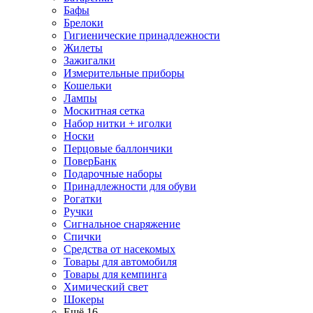
Бафы
Брелоки
Гигиенические принадлежности
Жилеты
Зажигалки
Измерительные приборы
Кошельки
Лампы
Москитная сетка
Набор нитки + иголки
Носки
Перцовые баллончики
ПоверБанк
Подарочные наборы
Принадлежности для обуви
Рогатки
Ручки
Сигнальное снаряжение
Спички
Средства от насекомых
Товары для автомобиля
Товары для кемпинга
Химический свет
Шокеры
Ещё 16