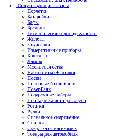
Сопутствующие товары
Перчатки
Батарейки
Бафы
Брелоки
Гигиенические принадлежности
Жилеты
Зажигалки
Измерительные приборы
Кошельки
Лампы
Москитная сетка
Набор нитки + иголки
Носки
Перцовые баллончики
ПоверБанк
Подарочные наборы
Принадлежности для обуви
Рогатки
Ручки
Сигнальное снаряжение
Спички
Средства от насекомых
Товары для автомобиля