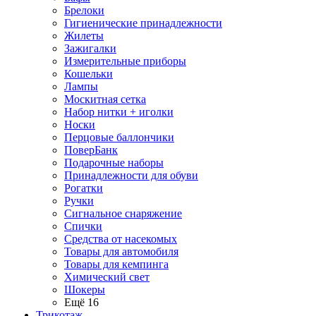
Брелоки
Гигиенические принадлежности
Жилеты
Зажигалки
Измерительные приборы
Кошельки
Лампы
Москитная сетка
Набор нитки + иголки
Носки
Перцовые баллончики
ПоверБанк
Подарочные наборы
Принадлежности для обуви
Рогатки
Ручки
Сигнальное снаряжение
Спички
Средства от насекомых
Товары для автомобиля
Товары для кемпинга
Химический свет
Шокеры
Ещё 16
Трикотаж