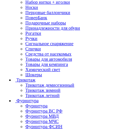
Набор нитки + иголки
Носки
Перцовые баллончики
ПоверБанк
Подарочные наборы
Принадлежности для обуви
Рогатки
Ручки
Сигнальное снаряжение
Спички
Средства от насекомых
Товары для автомобиля
Товары для кемпинга
Химический свет
Шокеры
Трикотаж
Трикотаж демисезонный
Трикотаж зимний
Трикотаж летний
Фурнитура
Фурнитура
Фурнитура ВС РФ
Фурнитура МВД
Фурнитура МЧС
Фурнитура ФСИН