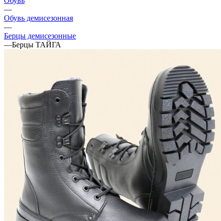
Обувь
—
Обувь демисезонная
—
Берцы демисезонные
—
Берцы ТАЙГА