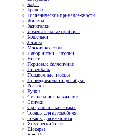
Бафы
Брелоки
Гигиенические принадлежности
Жилеты
Зажигалки
Измерительные приборы
Кошельки
Лампы
Москитная сетка
Набор нитки + иголки
Носки
Перцовые баллончики
ПоверБанк
Подарочные наборы
Принадлежности для обуви
Рогатки
Ручки
Сигнальное снаряжение
Спички
Средства от насекомых
Товары для автомобиля
Товары для кемпинга
Химический свет
Шокеры
Ещё 16