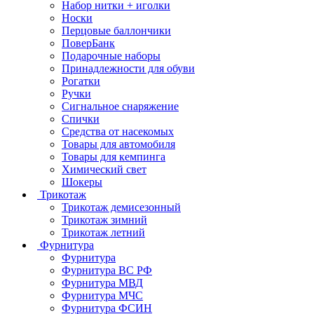
Набор нитки + иголки
Носки
Перцовые баллончики
ПоверБанк
Подарочные наборы
Принадлежности для обуви
Рогатки
Ручки
Сигнальное снаряжение
Спички
Средства от насекомых
Товары для автомобиля
Товары для кемпинга
Химический свет
Шокеры
Трикотаж
Трикотаж демисезонный
Трикотаж зимний
Трикотаж летний
Фурнитура
Фурнитура
Фурнитура ВС РФ
Фурнитура МВД
Фурнитура МЧС
Фурнитура ФСИН