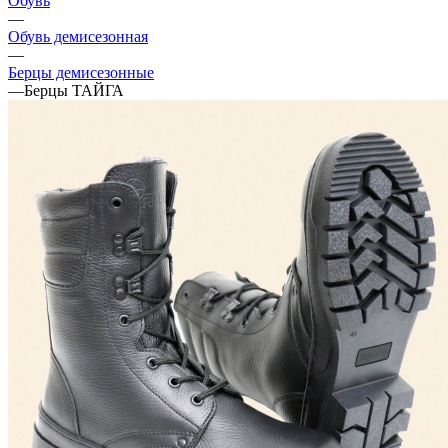
Обувь
—
Обувь демисезонная
—
Берцы демисезонные
—
Берцы ТАЙГА