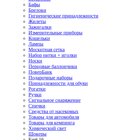
Бафы
Брелоки
Гигиенические принадлежности
Жилеты
Зажигалки
Измерительные приборы
Кошельки
Лампы
Москитная сетка
Набор нитки + иголки
Носки
Перцовые баллончики
ПоверБанк
Подарочные наборы
Принадлежности для обуви
Рогатки
Ручки
Сигнальное снаряжение
Спички
Средства от насекомых
Товары для автомобиля
Товары для кемпинга
Химический свет
Шокеры
Ещё 16