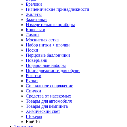
Брелоки
Гигиенические принадлежности
Жилеты
Зажигалки
Измерительные приборы
Кошельки
Лампы
Москитная сетка
Набор нитки + иголки
Носки
Перцовые баллончики
ПоверБанк
Подарочные наборы
Принадлежности для обуви
Рогатки
Ручки
Сигнальное снаряжение
Спички
Средства от насекомых
Товары для автомобиля
Товары для кемпинга
Химический свет
Шокеры
Ещё 16
Трикотаж