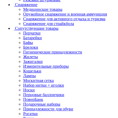
Снаряжение
Медицинские товары
Оружейное снаряжение и военная аммуниция
Снаряжение для активного отдыха и туризма
Снаряжение для страйкбола
Сопутствующие товары
Перчатки
Батарейки
Бафы
Брелоки
Гигиенические принадлежности
Жилеты
Зажигалки
Измерительные приборы
Кошельки
Лампы
Москитная сетка
Набор нитки + иголки
Носки
Перцовые баллончики
ПоверБанк
Подарочные наборы
Принадлежности для обуви
Рогатки