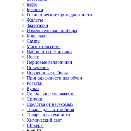
Бафы
Брелоки
Гигиенические принадлежности
Жилеты
Зажигалки
Измерительные приборы
Кошельки
Лампы
Москитная сетка
Набор нитки + иголки
Носки
Перцовые баллончики
ПоверБанк
Подарочные наборы
Принадлежности для обуви
Рогатки
Ручки
Сигнальное снаряжение
Спички
Средства от насекомых
Товары для автомобиля
Товары для кемпинга
Химический свет
Шокеры
Ещё 16