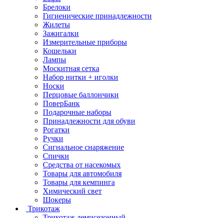
Брелоки
Гигиенические принадлежности
Жилеты
Зажигалки
Измерительные приборы
Кошельки
Лампы
Москитная сетка
Набор нитки + иголки
Носки
Перцовые баллончики
ПоверБанк
Подарочные наборы
Принадлежности для обуви
Рогатки
Ручки
Сигнальное снаряжение
Спички
Средства от насекомых
Товары для автомобиля
Товары для кемпинга
Химический свет
Шокеры
Трикотаж
Трикотаж демисезонный