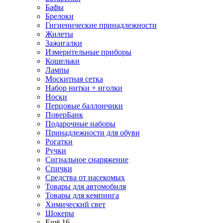
Бафы
Брелоки
Гигиенические принадлежности
Жилеты
Зажигалки
Измерительные приборы
Кошельки
Лампы
Москитная сетка
Набор нитки + иголки
Носки
Перцовые баллончики
ПоверБанк
Подарочные наборы
Принадлежности для обуви
Рогатки
Ручки
Сигнальное снаряжение
Спички
Средства от насекомых
Товары для автомобиля
Товары для кемпинга
Химический свет
Шокеры
Ещё 16