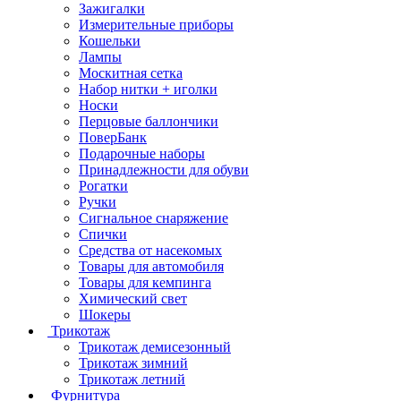
Зажигалки
Измерительные приборы
Кошельки
Лампы
Москитная сетка
Набор нитки + иголки
Носки
Перцовые баллончики
ПоверБанк
Подарочные наборы
Принадлежности для обуви
Рогатки
Ручки
Сигнальное снаряжение
Спички
Средства от насекомых
Товары для автомобиля
Товары для кемпинга
Химический свет
Шокеры
Трикотаж
Трикотаж демисезонный
Трикотаж зимний
Трикотаж летний
Фурнитура