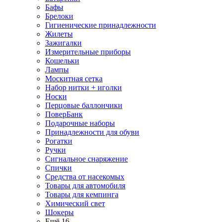
Бафы
Брелоки
Гигиенические принадлежности
Жилеты
Зажигалки
Измерительные приборы
Кошельки
Лампы
Москитная сетка
Набор нитки + иголки
Носки
Перцовые баллончики
ПоверБанк
Подарочные наборы
Принадлежности для обуви
Рогатки
Ручки
Сигнальное снаряжение
Спички
Средства от насекомых
Товары для автомобиля
Товары для кемпинга
Химический свет
Шокеры
Ещё 16