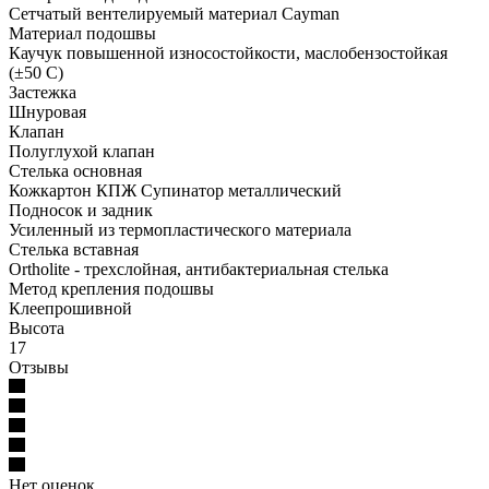
Сетчатый вентелируемый материал Cayman
Материал подошвы
Каучук повышенной износостойкости, маслобензостойкая
(±50 С)
Застежка
Шнуровая
Клапан
Полуглухой клапан
Стелька основная
Кожкартон КПЖ Супинатор металлический
Подносок и задник
Усиленный из термопластического материала
Стелька вставная
Ortholite - трехслойная, антибактериальная стелька
Метод крепления подошвы
Клеепрошивной
Высота
17
Отзывы
Нет оценок