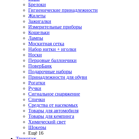
Брелоки
Гигиенические принадлежности
Жилеты
Зажигалки
Измерительные приборы
Кошельки
Лампы
Москитная сетка
Набор нитки + иголки
Носки
Перцовые баллончики
ПоверБанк
Подарочные наборы
Принадлежности для обуви
Рогатки
Ручки
Сигнальное снаряжение
Спички
Средства от насекомых
Товары для автомобиля
Товары для кемпинга
Химический свет
Шокеры
Ещё 16
Трикотаж