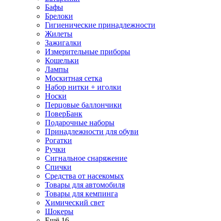
Бафы
Брелоки
Гигиенические принадлежности
Жилеты
Зажигалки
Измерительные приборы
Кошельки
Лампы
Москитная сетка
Набор нитки + иголки
Носки
Перцовые баллончики
ПоверБанк
Подарочные наборы
Принадлежности для обуви
Рогатки
Ручки
Сигнальное снаряжение
Спички
Средства от насекомых
Товары для автомобиля
Товары для кемпинга
Химический свет
Шокеры
Ещё 16