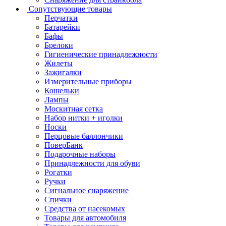
Сопутствующие товары
Перчатки
Батарейки
Бафы
Брелоки
Гигиенические принадлежности
Жилеты
Зажигалки
Измерительные приборы
Кошельки
Лампы
Москитная сетка
Набор нитки + иголки
Носки
Перцовые баллончики
ПоверБанк
Подарочные наборы
Принадлежности для обуви
Рогатки
Ручки
Сигнальное снаряжение
Спички
Средства от насекомых
Товары для автомобиля