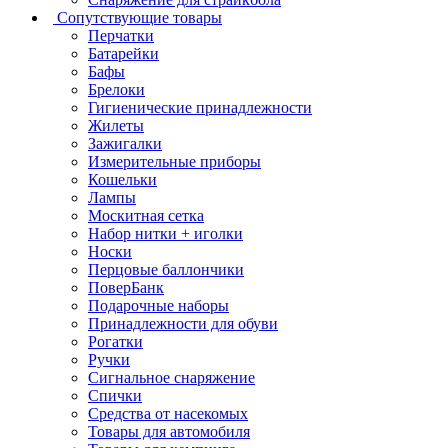
Сопутствующие товары
Перчатки
Батарейки
Бафы
Брелоки
Гигиенические принадлежности
Жилеты
Зажигалки
Измерительные приборы
Кошельки
Лампы
Москитная сетка
Набор нитки + иголки
Носки
Перцовые баллончики
ПоверБанк
Подарочные наборы
Принадлежности для обуви
Рогатки
Ручки
Сигнальное снаряжение
Спички
Средства от насекомых
Товары для автомобиля