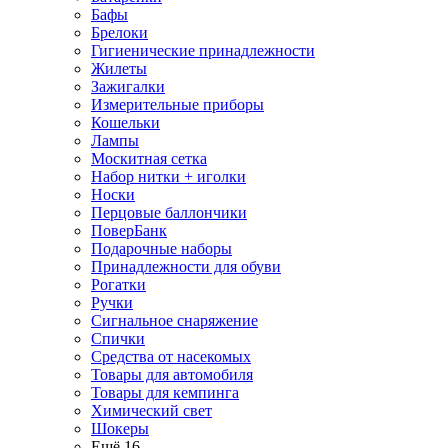
Бафы
Брелоки
Гигиенические принадлежности
Жилеты
Зажигалки
Измерительные приборы
Кошельки
Лампы
Москитная сетка
Набор нитки + иголки
Носки
Перцовые баллончики
ПоверБанк
Подарочные наборы
Принадлежности для обуви
Рогатки
Ручки
Сигнальное снаряжение
Спички
Средства от насекомых
Товары для автомобиля
Товары для кемпинга
Химический свет
Шокеры
Ещё 16