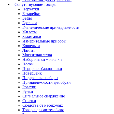
Сопутствующие товары
Перчатки
Батарейки
Бафы
Брелоки
Гигиенические принадлежности
Жилеты
Зажигалки
Измерительные приборы
Кошельки
Лампы
Москитная сетка
Набор нитки + иголки
Носки
Перцовые баллончики
ПоверБанк
Подарочные наборы
Принадлежности для обуви
Рогатки
Ручки
Сигнальное снаряжение
Спички
Средства от насекомых
Товары для автомобиля