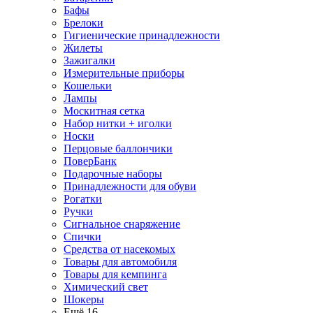
Бафы
Брелоки
Гигиенические принадлежности
Жилеты
Зажигалки
Измерительные приборы
Кошельки
Лампы
Москитная сетка
Набор нитки + иголки
Носки
Перцовые баллончики
ПоверБанк
Подарочные наборы
Принадлежности для обуви
Рогатки
Ручки
Сигнальное снаряжение
Спички
Средства от насекомых
Товары для автомобиля
Товары для кемпинга
Химический свет
Шокеры
Ещё 16