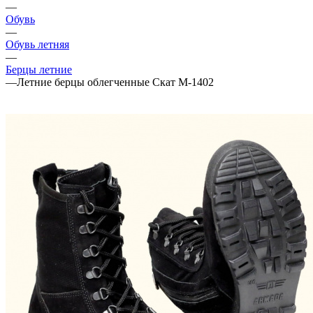
—
Обувь
—
Обувь летняя
—
Берцы летние
—
Летние берцы облегченные Скат М-1402