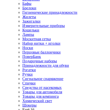
Бафы
Брелоки
Гигиенические принадлежности
Жилеты
Зажигалки
Измерительные приборы
Кошельки
Лампы
Москитная сетка
Набор нитки + иголки
Носки
Перцовые баллончики
ПоверБанк
Подарочные наборы
Принадлежности для обуви
Рогатки
Ручки
Сигнальное снаряжение
Спички
Средства от насекомых
Товары для автомобиля
Товары для кемпинга
Химический свет
Шокеры
Ещё 16