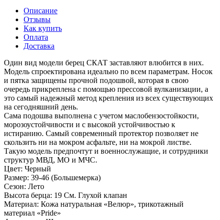
Описание
Отзывы
Как купить
Оплата
Доставка
Один вид модели берец СКАТ заставляют влюбится в них.
Модель спроектирована идеально по всем параметрам. Носок
и пятка защищены прочной подошвой, которая в свою
очередь прикреплена с помощью прессовой вулканизации, а
это самый надежный метод крепления из всех существующих
на сегодняшний день.
Сама подошва выполнена с учетом маслобензостойкости,
морозоустойчивости и с высокой устойчивостью к
истиранию. Самый современный протектор позволяет не
скользить ни на мокром асфальте, ни на мокрой листве.
Такую модель предпочтут и военнослужащие, и сотрудники
структур МВД, МО и МЧС.
Цвет: Черный
Размер: 39-46 (Большемерка)
Сезон: Лето
Высота берца: 19 См. Глухой клапан
Материал: Кожа натуральная «Велюр», трикотажный
материал «Pride»