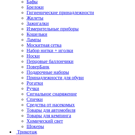
Бафы
Брелоки
Гигиенические принадлежности
Жилеты
Зажигалки
Измерительные приборы
Кошельки
Лампы
Москитная сетка
Набор нитки + иголки
Носки
Перцовые баллончики
ПоверБанк
Подарочные наборы
Принадлежности для обуви
Рогатки
Ручки
Сигнальное снаряжение
Спички
Средства от насекомых
Товары для автомобиля
Товары для кемпинга
Химический свет
Шокеры
Трикотаж