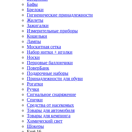
Бафы
Брелоки
Гигиенические принадлежности
Жилеты
Зажигалки
Измерительные приборы
Кошельки
Лампы
Москитная сетка
Набор нитки + иголки
Носки
Перцовые баллончики
ПоверБанк
Подарочные наборы
Принадлежности для обуви
Рогатки
Ручки
Сигнальное снаряжение
Спички
Средства от насекомых
Товары для автомобиля
Товары для кемпинга
Химический свет
Шокеры
Ещё 16