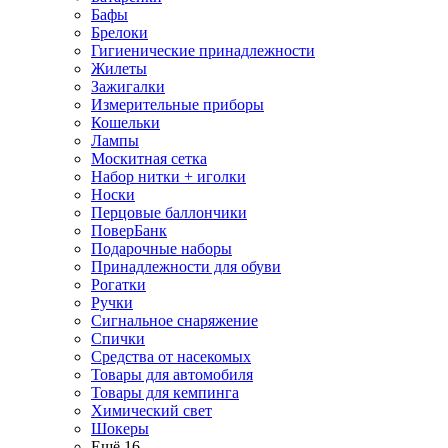
Бафы
Брелоки
Гигиенические принадлежности
Жилеты
Зажигалки
Измерительные приборы
Кошельки
Лампы
Москитная сетка
Набор нитки + иголки
Носки
Перцовые баллончики
ПоверБанк
Подарочные наборы
Принадлежности для обуви
Рогатки
Ручки
Сигнальное снаряжение
Спички
Средства от насекомых
Товары для автомобиля
Товары для кемпинга
Химический свет
Шокеры
Ещё 16