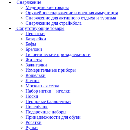
Снаряжение
Медицинские товары
Оружейное снаряжение и военная аммуниция
Снаряжение для активного отдыха и туризма
Снаряжение для страйкбола
Сопутствующие товары
Перчатки
Батарейки
Бафы
Брелоки
Гигиенические принадлежности
Жилеты
Зажигалки
Измерительные приборы
Кошельки
Лампы
Москитная сетка
Набор нитки + иголки
Носки
Перцовые баллончики
ПоверБанк
Подарочные наборы
Принадлежности для обуви
Рогатки
Ручки