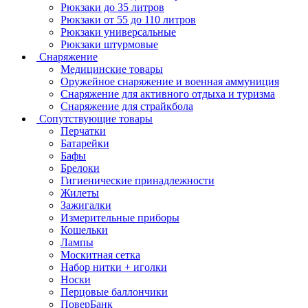
Рюкзаки до 35 литров
Рюкзаки от 55 до 110 литров
Рюкзаки универсальные
Рюкзаки штурмовые
Снаряжение
Медицинские товары
Оружейное снаряжение и военная аммуниция
Снаряжение для активного отдыха и туризма
Снаряжение для страйкбола
Сопутствующие товары
Перчатки
Батарейки
Бафы
Брелоки
Гигиенические принадлежности
Жилеты
Зажигалки
Измерительные приборы
Кошельки
Лампы
Москитная сетка
Набор нитки + иголки
Носки
Перцовые баллончики
ПоверБанк