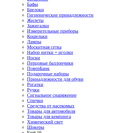
Бафы
Брелоки
Гигиенические принадлежности
Жилеты
Зажигалки
Измерительные приборы
Кошельки
Лампы
Москитная сетка
Набор нитки + иголки
Носки
Перцовые баллончики
ПоверБанк
Подарочные наборы
Принадлежности для обуви
Рогатки
Ручки
Сигнальное снаряжение
Спички
Средства от насекомых
Товары для автомобиля
Товары для кемпинга
Химический свет
Шокеры
Ещё 16