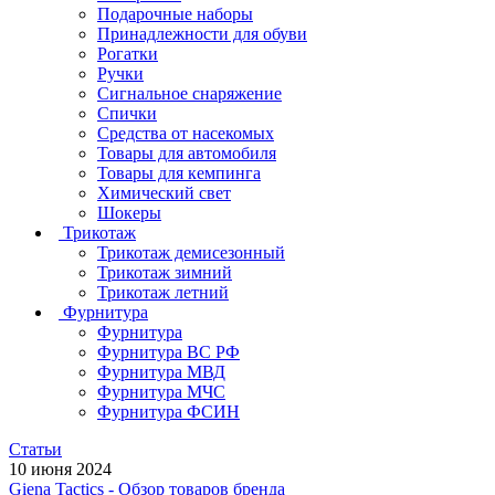
Подарочные наборы
Принадлежности для обуви
Рогатки
Ручки
Сигнальное снаряжение
Спички
Средства от насекомых
Товары для автомобиля
Товары для кемпинга
Химический свет
Шокеры
Трикотаж
Трикотаж демисезонный
Трикотаж зимний
Трикотаж летний
Фурнитура
Фурнитура
Фурнитура ВС РФ
Фурнитура МВД
Фурнитура МЧС
Фурнитура ФСИН
Статьи
10 июня 2024
Giena Tactics - Обзор товаров бренда