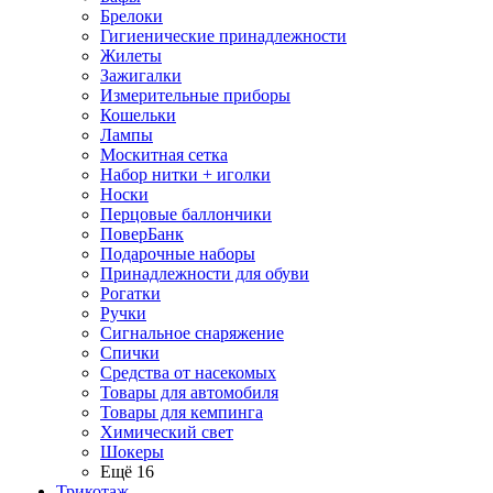
Брелоки
Гигиенические принадлежности
Жилеты
Зажигалки
Измерительные приборы
Кошельки
Лампы
Москитная сетка
Набор нитки + иголки
Носки
Перцовые баллончики
ПоверБанк
Подарочные наборы
Принадлежности для обуви
Рогатки
Ручки
Сигнальное снаряжение
Спички
Средства от насекомых
Товары для автомобиля
Товары для кемпинга
Химический свет
Шокеры
Ещё 16
Трикотаж