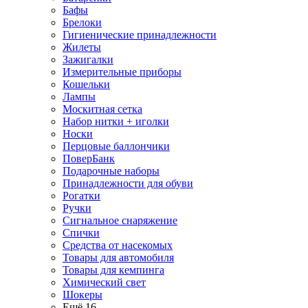
Бафы
Брелоки
Гигиенические принадлежности
Жилеты
Зажигалки
Измерительные приборы
Кошельки
Лампы
Москитная сетка
Набор нитки + иголки
Носки
Перцовые баллончики
ПоверБанк
Подарочные наборы
Принадлежности для обуви
Рогатки
Ручки
Сигнальное снаряжение
Спички
Средства от насекомых
Товары для автомобиля
Товары для кемпинга
Химический свет
Шокеры
Ещё 16