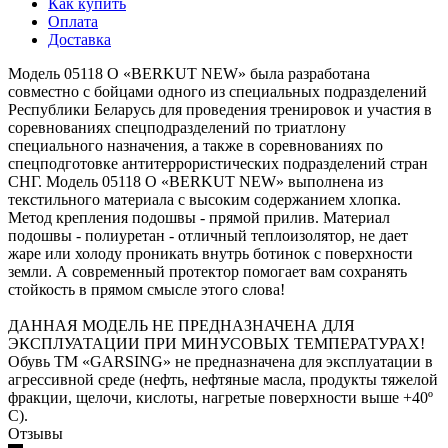
Как купить
Оплата
Доставка
Модель 05118 О «BERKUT NEW» была разработана
совместно с бойцами одного из специальных подразделений
Республики Беларусь для проведения тренировок и участия в
соревнованиях спецподразделений по триатлону
специального назначения, а также в соревнованиях по
спецподготовке антитеррористических подразделений стран
СНГ. Модель 05118 О «BERKUT NEW» выполнена из
текстильного материала с высоким содержанием хлопка.
Метод крепления подошвы - прямой прилив. Материал
подошвы - полиуретан - отличный теплоизолятор, не дает
жаре или холоду проникать внутрь ботинок с поверхности
земли. А современный протектор помогает вам сохранять
стойкость в прямом смысле этого слова!
ДАННАЯ МОДЕЛЬ НЕ ПРЕДНАЗНАЧЕНА ДЛЯ
ЭКСПЛУАТАЦИИ ПРИ МИНУСОВЫХ ТЕМПЕРАТУРАХ!
Обувь ТМ «GARSING» не предназначена для эксплуатации в
агрессивной среде (нефть, нефтяные масла, продукты тяжелой
фракции, щелочи, кислоты, нагретые поверхности выше +40º
С).
Отзывы