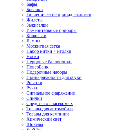
Бафы
Брелоки
Гигиенические принадлежности
Жилеты
Зажигалки
Измерительные приборы
Кошельки
Лампы
Москитная сетка
Набор нитки + иголки
Носки
Перцовые баллончики
ПоверБанк
Подарочные наборы
Принадлежности для обуви
Рогатки
Ручки
Сигнальное снаряжение
Спички
Средства от насекомых
Товары для автомобиля
Товары для кемпинга
Химический свет
Шокеры
Ещё 16