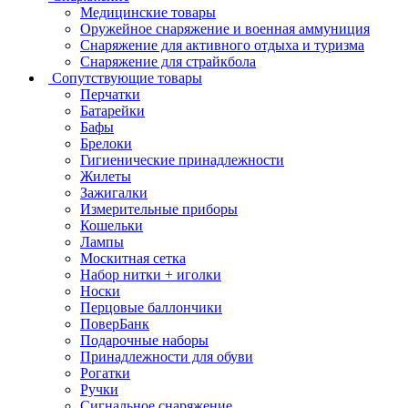
Медицинские товары
Оружейное снаряжение и военная аммуниция
Снаряжение для активного отдыха и туризма
Снаряжение для страйкбола
Сопутствующие товары
Перчатки
Батарейки
Бафы
Брелоки
Гигиенические принадлежности
Жилеты
Зажигалки
Измерительные приборы
Кошельки
Лампы
Москитная сетка
Набор нитки + иголки
Носки
Перцовые баллончики
ПоверБанк
Подарочные наборы
Принадлежности для обуви
Рогатки
Ручки
Сигнальное снаряжение