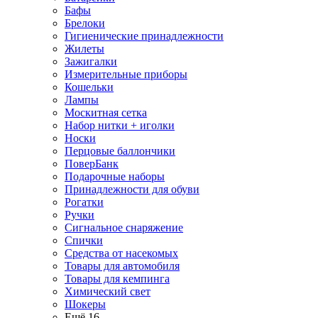
Бафы
Брелоки
Гигиенические принадлежности
Жилеты
Зажигалки
Измерительные приборы
Кошельки
Лампы
Москитная сетка
Набор нитки + иголки
Носки
Перцовые баллончики
ПоверБанк
Подарочные наборы
Принадлежности для обуви
Рогатки
Ручки
Сигнальное снаряжение
Спички
Средства от насекомых
Товары для автомобиля
Товары для кемпинга
Химический свет
Шокеры
Ещё 16