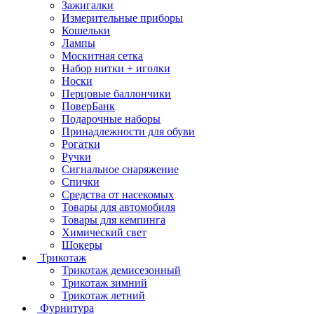
Зажигалки
Измерительные приборы
Кошельки
Лампы
Москитная сетка
Набор нитки + иголки
Носки
Перцовые баллончики
ПоверБанк
Подарочные наборы
Принадлежности для обуви
Рогатки
Ручки
Сигнальное снаряжение
Спички
Средства от насекомых
Товары для автомобиля
Товары для кемпинга
Химический свет
Шокеры
Трикотаж
Трикотаж демисезонный
Трикотаж зимний
Трикотаж летний
Фурнитура