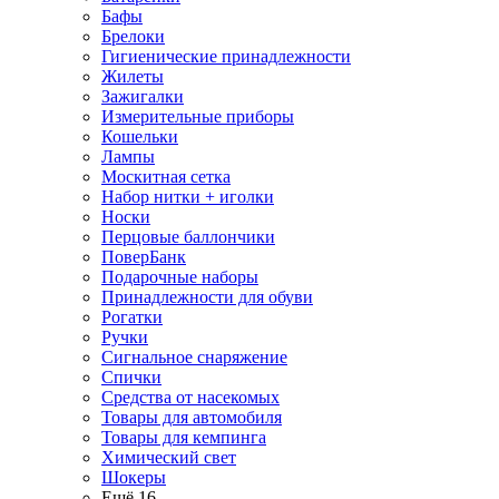
Бафы
Брелоки
Гигиенические принадлежности
Жилеты
Зажигалки
Измерительные приборы
Кошельки
Лампы
Москитная сетка
Набор нитки + иголки
Носки
Перцовые баллончики
ПоверБанк
Подарочные наборы
Принадлежности для обуви
Рогатки
Ручки
Сигнальное снаряжение
Спички
Средства от насекомых
Товары для автомобиля
Товары для кемпинга
Химический свет
Шокеры
Ещё 16