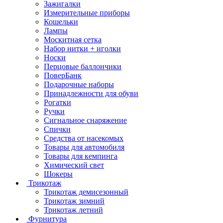
Зажигалки
Измерительные приборы
Кошельки
Лампы
Москитная сетка
Набор нитки + иголки
Носки
Перцовые баллончики
ПоверБанк
Подарочные наборы
Принадлежности для обуви
Рогатки
Ручки
Сигнальное снаряжение
Спички
Средства от насекомых
Товары для автомобиля
Товары для кемпинга
Химический свет
Шокеры
Трикотаж
Трикотаж демисезонный
Трикотаж зимний
Трикотаж летний
Фурнитура