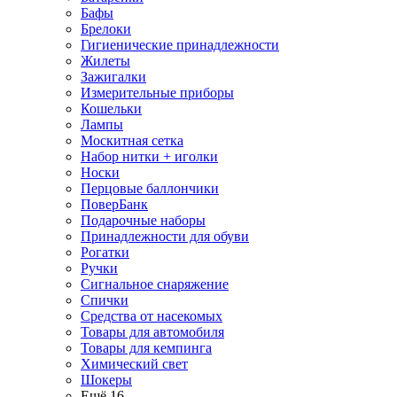
Бафы
Брелоки
Гигиенические принадлежности
Жилеты
Зажигалки
Измерительные приборы
Кошельки
Лампы
Москитная сетка
Набор нитки + иголки
Носки
Перцовые баллончики
ПоверБанк
Подарочные наборы
Принадлежности для обуви
Рогатки
Ручки
Сигнальное снаряжение
Спички
Средства от насекомых
Товары для автомобиля
Товары для кемпинга
Химический свет
Шокеры
Ещё 16