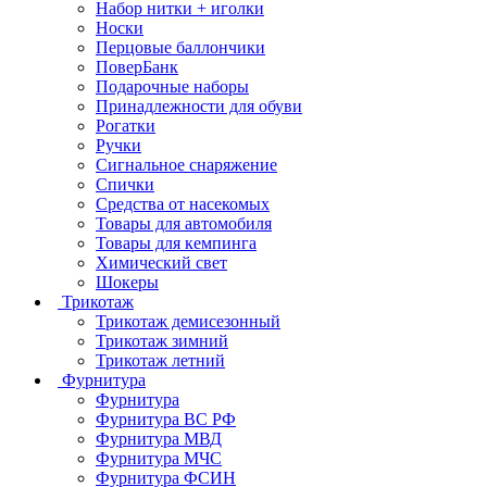
Набор нитки + иголки
Носки
Перцовые баллончики
ПоверБанк
Подарочные наборы
Принадлежности для обуви
Рогатки
Ручки
Сигнальное снаряжение
Спички
Средства от насекомых
Товары для автомобиля
Товары для кемпинга
Химический свет
Шокеры
Трикотаж
Трикотаж демисезонный
Трикотаж зимний
Трикотаж летний
Фурнитура
Фурнитура
Фурнитура ВС РФ
Фурнитура МВД
Фурнитура МЧС
Фурнитура ФСИН