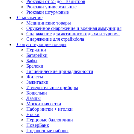
Рюкзаки от 55 до 110 литров
Рюкзаки универсальные
Рюкзаки штурмовые
Снаряжение
Медицинские товары
Оружейное снаряжение и военная аммуниция
Снаряжение для активного отдыха и туризма
Снаряжение для страйкбола
Сопутствующие товары
Перчатки
Батарейки
Бафы
Брелоки
Гигиенические принадлежности
Жилеты
Зажигалки
Измерительные приборы
Кошельки
Лампы
Москитная сетка
Набор нитки + иголки
Носки
Перцовые баллончики
ПоверБанк
Подарочные наборы