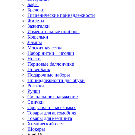
Бафы
Брелоки
Гигиенические принадлежности
Жилеты
Зажигалки
Измерительные приборы
Кошельки
Лампы
Москитная сетка
Набор нитки + иголки
Носки
Перцовые баллончики
ПоверБанк
Подарочные наборы
Принадлежности для обуви
Рогатки
Ручки
Сигнальное снаряжение
Спички
Средства от насекомых
Товары для автомобиля
Товары для кемпинга
Химический свет
Шокеры
Ещё 16