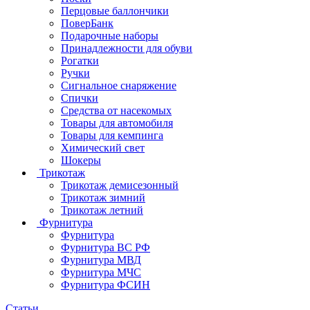
Перцовые баллончики
ПоверБанк
Подарочные наборы
Принадлежности для обуви
Рогатки
Ручки
Сигнальное снаряжение
Спички
Средства от насекомых
Товары для автомобиля
Товары для кемпинга
Химический свет
Шокеры
Трикотаж
Трикотаж демисезонный
Трикотаж зимний
Трикотаж летний
Фурнитура
Фурнитура
Фурнитура ВС РФ
Фурнитура МВД
Фурнитура МЧС
Фурнитура ФСИН
Статьи