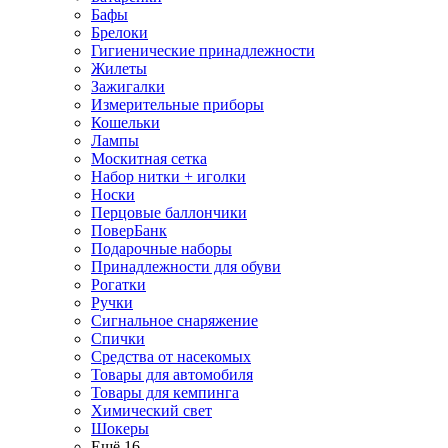
Бафы
Брелоки
Гигиенические принадлежности
Жилеты
Зажигалки
Измерительные приборы
Кошельки
Лампы
Москитная сетка
Набор нитки + иголки
Носки
Перцовые баллончики
ПоверБанк
Подарочные наборы
Принадлежности для обуви
Рогатки
Ручки
Сигнальное снаряжение
Спички
Средства от насекомых
Товары для автомобиля
Товары для кемпинга
Химический свет
Шокеры
Ещё 16