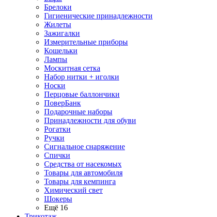
Брелоки
Гигиенические принадлежности
Жилеты
Зажигалки
Измерительные приборы
Кошельки
Лампы
Москитная сетка
Набор нитки + иголки
Носки
Перцовые баллончики
ПоверБанк
Подарочные наборы
Принадлежности для обуви
Рогатки
Ручки
Сигнальное снаряжение
Спички
Средства от насекомых
Товары для автомобиля
Товары для кемпинга
Химический свет
Шокеры
Ещё 16
Трикотаж