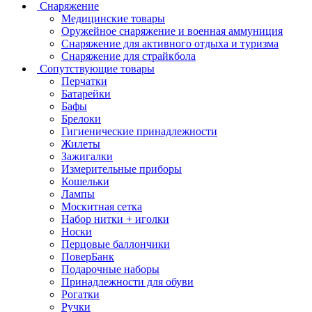
Снаряжение
Медицинские товары
Оружейное снаряжение и военная аммуниция
Снаряжение для активного отдыха и туризма
Снаряжение для страйкбола
Сопутствующие товары
Перчатки
Батарейки
Бафы
Брелоки
Гигиенические принадлежности
Жилеты
Зажигалки
Измерительные приборы
Кошельки
Лампы
Москитная сетка
Набор нитки + иголки
Носки
Перцовые баллончики
ПоверБанк
Подарочные наборы
Принадлежности для обуви
Рогатки
Ручки