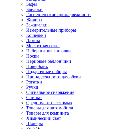
Бафы
Брелоки
Гигиенические принадлежности
Жилеты
Зажигалки
Измерительные приборы
Кошельки
Лампы
Москитная сетка
Набор нитки + иголки
Носки
Перцовые баллончики
ПоверБанк
Подарочные наборы
Принадлежности для обуви
Рогатки
Ручки
Сигнальное снаряжение
Спички
Средства от насекомых
Товары для автомобиля
Товары для кемпинга
Химический свет
Шокеры
Ещё 16