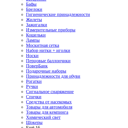
Бафы
Брелоки
Гигиенические принадлежности
Жилеты
Зажигалки
Измерительные приборы
Кошельки
Лампы
Москитная сетка
Набор нитки + иголки
Носки
Перцовые баллончики
ПоверБанк
Подарочные наборы
Принадлежности для обуви
Рогатки
Ручки
Сигнальное снаряжение
Спички
Средства от насекомых
Товары для автомобиля
Товары для кемпинга
Химический свет
Шокеры
Ещё 16