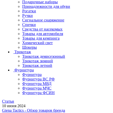
Подарочные наборы
Принадлежности для обуви
Рогатки
Ручки
Сигнальное снаряжение
Спички
Средства от насекомых
Товары для автомобиля
Товары для кемпинга
Химический свет
Шокеры
Трикотаж
Трикотаж демисезонный
Трикотаж зимний
Трикотаж летний
Фурнитура
Фурнитура
Фурнитура ВС РФ
Фурнитура МВД
Фурнитура МЧС
Фурнитура ФСИН
Статьи
10 июня 2024
Giena Tactics - Обзор товаров бренда