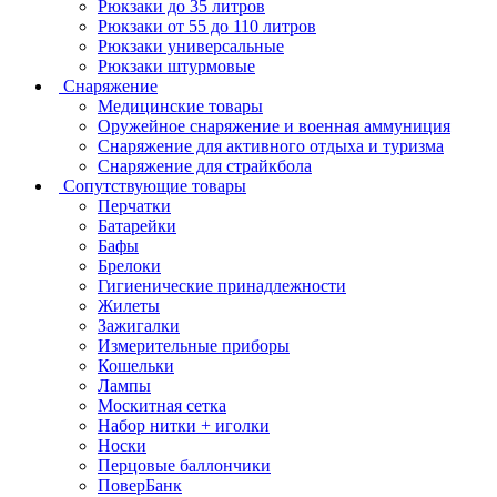
Рюкзаки до 35 литров
Рюкзаки от 55 до 110 литров
Рюкзаки универсальные
Рюкзаки штурмовые
Снаряжение
Медицинские товары
Оружейное снаряжение и военная аммуниция
Снаряжение для активного отдыха и туризма
Снаряжение для страйкбола
Сопутствующие товары
Перчатки
Батарейки
Бафы
Брелоки
Гигиенические принадлежности
Жилеты
Зажигалки
Измерительные приборы
Кошельки
Лампы
Москитная сетка
Набор нитки + иголки
Носки
Перцовые баллончики
ПоверБанк