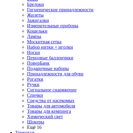
Брелоки
Гигиенические принадлежности
Жилеты
Зажигалки
Измерительные приборы
Кошельки
Лампы
Москитная сетка
Набор нитки + иголки
Носки
Перцовые баллончики
ПоверБанк
Подарочные наборы
Принадлежности для обуви
Рогатки
Ручки
Сигнальное снаряжение
Спички
Средства от насекомых
Товары для автомобиля
Товары для кемпинга
Химический свет
Шокеры
Ещё 16
Трикотаж