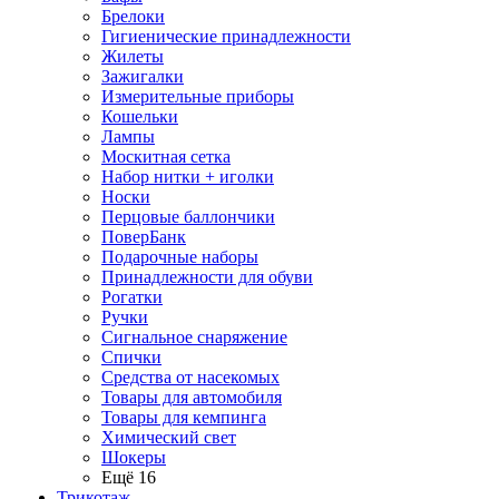
Брелоки
Гигиенические принадлежности
Жилеты
Зажигалки
Измерительные приборы
Кошельки
Лампы
Москитная сетка
Набор нитки + иголки
Носки
Перцовые баллончики
ПоверБанк
Подарочные наборы
Принадлежности для обуви
Рогатки
Ручки
Сигнальное снаряжение
Спички
Средства от насекомых
Товары для автомобиля
Товары для кемпинга
Химический свет
Шокеры
Ещё 16
Трикотаж