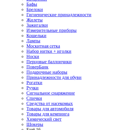
Бафы
Брелоки
Гигиенические принадлежности
Жилеты
Зажигалки
Измерительные приборы
Кошельки
Лампы
Москитная сетка
Набор нитки + иголки
Носки
Перцовые баллончики
ПоверБанк
Подарочные наборы
Принадлежности для обуви
Рогатки
Ручки
Сигнальное снаряжение
Спички
Средства от насекомых
Товары для автомобиля
Товары для кемпинга
Химический свет
Шокеры
Ещё 16