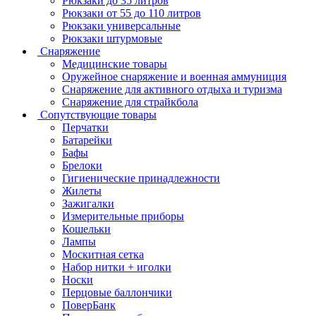
Рюкзаки до 35 литров
Рюкзаки от 55 до 110 литров
Рюкзаки универсальные
Рюкзаки штурмовые
Снаряжение
Медицинские товары
Оружейное снаряжение и военная аммуниция
Снаряжение для активного отдыха и туризма
Снаряжение для страйкбола
Сопутствующие товары
Перчатки
Батарейки
Бафы
Брелоки
Гигиенические принадлежности
Жилеты
Зажигалки
Измерительные приборы
Кошельки
Лампы
Москитная сетка
Набор нитки + иголки
Носки
Перцовые баллончики
ПоверБанк