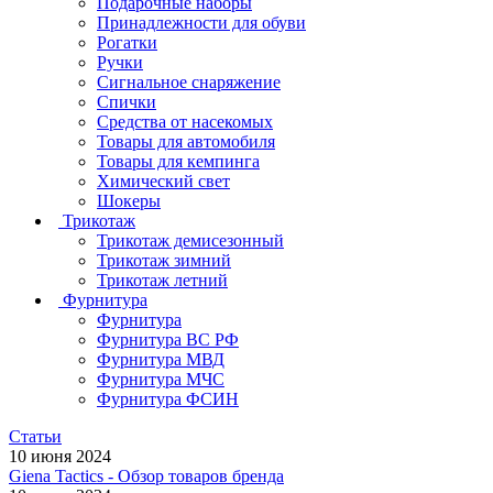
Подарочные наборы
Принадлежности для обуви
Рогатки
Ручки
Сигнальное снаряжение
Спички
Средства от насекомых
Товары для автомобиля
Товары для кемпинга
Химический свет
Шокеры
Трикотаж
Трикотаж демисезонный
Трикотаж зимний
Трикотаж летний
Фурнитура
Фурнитура
Фурнитура ВС РФ
Фурнитура МВД
Фурнитура МЧС
Фурнитура ФСИН
Статьи
10 июня 2024
Giena Tactics - Обзор товаров бренда