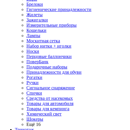
Брелоки
Гигиенические принадлежности
Жилеты
Зажигалки
Измерительные приборы
Кошельки
Лампы
Москитная сетка
Набор нитки + иголки
Носки
Перцовые баллончики
ПоверБанк
Подарочные наборы
Принадлежности для обуви
Рогатки
Ручки
Сигнальное снаряжение
Спички
Средства от насекомых
Товары для автомобиля
Товары для кемпинга
Химический свет
Шокеры
Ещё 16
Трикотаж