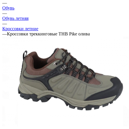
—
Обувь
—
Обувь летняя
—
Кроссовки летние
—
Кроссовки треккинговые THB Pike олива