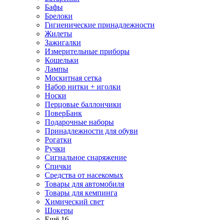
Бафы
Брелоки
Гигиенические принадлежности
Жилеты
Зажигалки
Измерительные приборы
Кошельки
Лампы
Москитная сетка
Набор нитки + иголки
Носки
Перцовые баллончики
ПоверБанк
Подарочные наборы
Принадлежности для обуви
Рогатки
Ручки
Сигнальное снаряжение
Спички
Средства от насекомых
Товары для автомобиля
Товары для кемпинга
Химический свет
Шокеры
Ещё 16