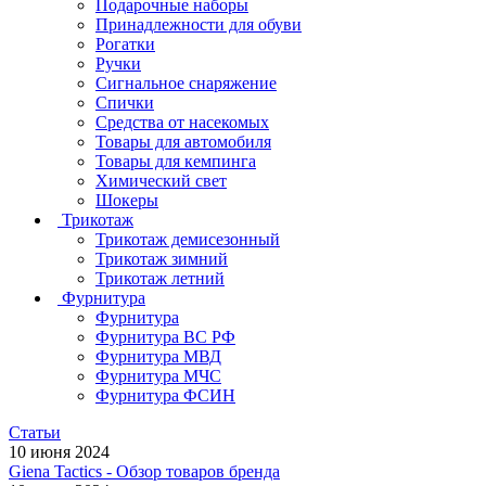
Подарочные наборы
Принадлежности для обуви
Рогатки
Ручки
Сигнальное снаряжение
Спички
Средства от насекомых
Товары для автомобиля
Товары для кемпинга
Химический свет
Шокеры
Трикотаж
Трикотаж демисезонный
Трикотаж зимний
Трикотаж летний
Фурнитура
Фурнитура
Фурнитура ВС РФ
Фурнитура МВД
Фурнитура МЧС
Фурнитура ФСИН
Статьи
10 июня 2024
Giena Tactics - Обзор товаров бренда