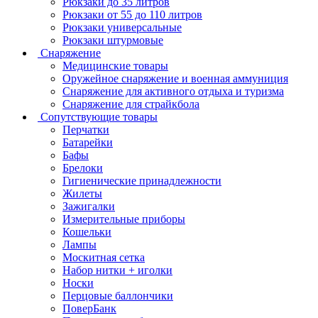
Рюкзаки до 35 литров
Рюкзаки от 55 до 110 литров
Рюкзаки универсальные
Рюкзаки штурмовые
Снаряжение
Медицинские товары
Оружейное снаряжение и военная аммуниция
Снаряжение для активного отдыха и туризма
Снаряжение для страйкбола
Сопутствующие товары
Перчатки
Батарейки
Бафы
Брелоки
Гигиенические принадлежности
Жилеты
Зажигалки
Измерительные приборы
Кошельки
Лампы
Москитная сетка
Набор нитки + иголки
Носки
Перцовые баллончики
ПоверБанк