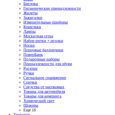
Брелоки
Гигиенические принадлежности
Жилеты
Зажигалки
Измерительные приборы
Кошельки
Лампы
Москитная сетка
Набор нитки + иголки
Носки
Перцовые баллончики
ПоверБанк
Подарочные наборы
Принадлежности для обуви
Рогатки
Ручки
Сигнальное снаряжение
Спички
Средства от насекомых
Товары для автомобиля
Товары для кемпинга
Химический свет
Шокеры
Ещё 16
Трикотаж