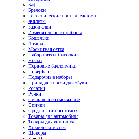
Бафы
Брелоки
Гигиенические принадлежности
Жилеты
Зажигалки
Измерительные приборы
Кошельки
Лампы
Москитная сетка
Набор нитки + иголки
Носки
Перцовые баллончики
ПоверБанк
Подарочные наборы
Принадлежности для обуви
Рогатки
Ручки
Сигнальное снаряжение
Спички
Средства от насекомых
Товары для автомобиля
Товары для кемпинга
Химический свет
Шокеры
Ещё 16