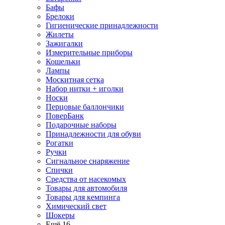
Бафы
Брелоки
Гигиенические принадлежности
Жилеты
Зажигалки
Измерительные приборы
Кошельки
Лампы
Москитная сетка
Набор нитки + иголки
Носки
Перцовые баллончики
ПоверБанк
Подарочные наборы
Принадлежности для обуви
Рогатки
Ручки
Сигнальное снаряжение
Спички
Средства от насекомых
Товары для автомобиля
Товары для кемпинга
Химический свет
Шокеры
Ещё 16