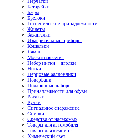
Перчатки
Батарейки
Бафы
Брелоки
Гигиенические принадлежности
Жилеты
Зажигалки
Измерительные приборы
Кошельки
Лампы
Москитная сетка
Набор нитки + иголки
Носки
Перцовые баллончики
ПоверБанк
Подарочные наборы
Принадлежности для обуви
Рогатки
Ручки
Сигнальное снаряжение
Спички
Средства от насекомых
Товары для автомобиля
Товары для кемпинга
Химический свет