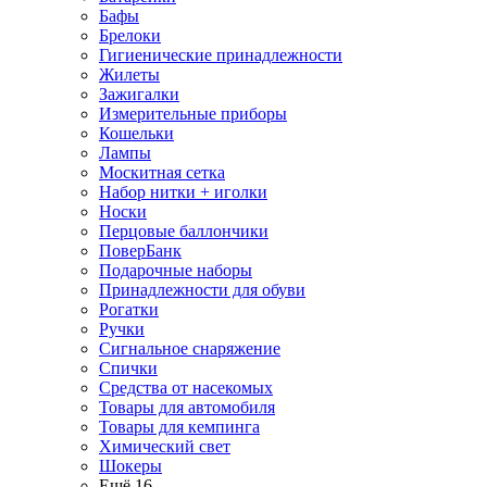
Бафы
Брелоки
Гигиенические принадлежности
Жилеты
Зажигалки
Измерительные приборы
Кошельки
Лампы
Москитная сетка
Набор нитки + иголки
Носки
Перцовые баллончики
ПоверБанк
Подарочные наборы
Принадлежности для обуви
Рогатки
Ручки
Сигнальное снаряжение
Спички
Средства от насекомых
Товары для автомобиля
Товары для кемпинга
Химический свет
Шокеры
Ещё 16