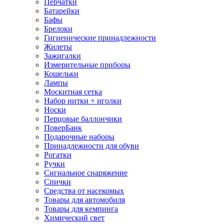
Перчатки
Батарейки
Бафы
Брелоки
Гигиенические принадлежности
Жилеты
Зажигалки
Измерительные приборы
Кошельки
Лампы
Москитная сетка
Набор нитки + иголки
Носки
Перцовые баллончики
ПоверБанк
Подарочные наборы
Принадлежности для обуви
Рогатки
Ручки
Сигнальное снаряжение
Спички
Средства от насекомых
Товары для автомобиля
Товары для кемпинга
Химический свет