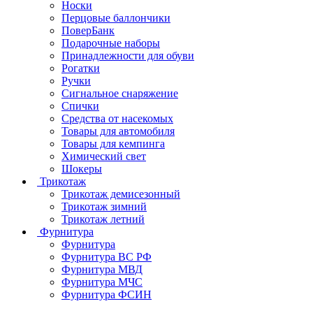
Носки
Перцовые баллончики
ПоверБанк
Подарочные наборы
Принадлежности для обуви
Рогатки
Ручки
Сигнальное снаряжение
Спички
Средства от насекомых
Товары для автомобиля
Товары для кемпинга
Химический свет
Шокеры
Трикотаж
Трикотаж демисезонный
Трикотаж зимний
Трикотаж летний
Фурнитура
Фурнитура
Фурнитура ВС РФ
Фурнитура МВД
Фурнитура МЧС
Фурнитура ФСИН