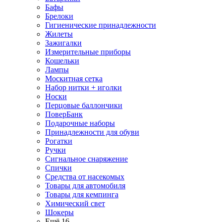
Бафы
Брелоки
Гигиенические принадлежности
Жилеты
Зажигалки
Измерительные приборы
Кошельки
Лампы
Москитная сетка
Набор нитки + иголки
Носки
Перцовые баллончики
ПоверБанк
Подарочные наборы
Принадлежности для обуви
Рогатки
Ручки
Сигнальное снаряжение
Спички
Средства от насекомых
Товары для автомобиля
Товары для кемпинга
Химический свет
Шокеры
Ещё 16